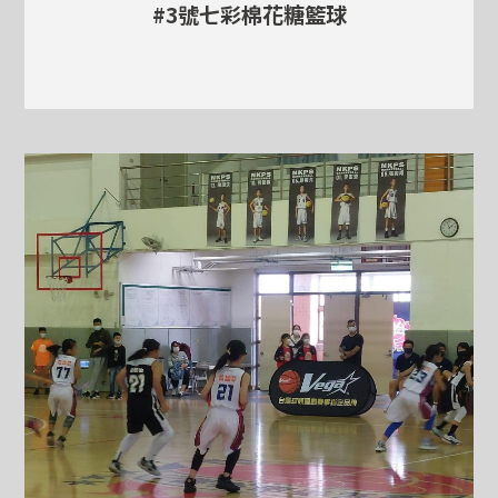
#3號七彩棉花糖籃球