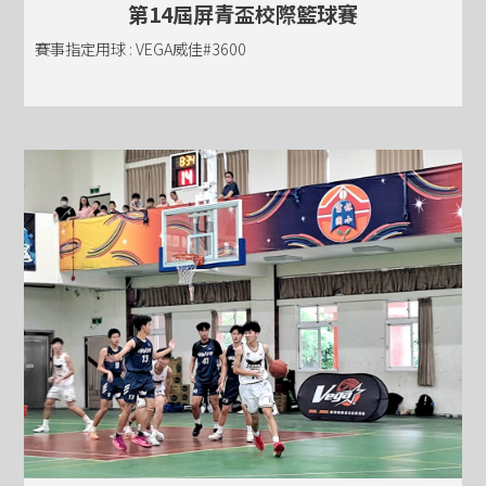
第14屆屏青盃校際籃球賽
賽事指定用球 : VEGA威佳#3600