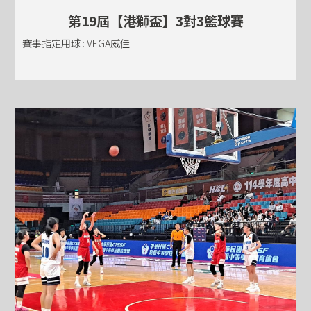
第19屆【港獅盃】3對3籃球賽
賽事指定用球 : VEGA威佳