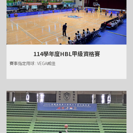
114學年度HBL甲級資格賽
賽事指定用球 : VEGA威佳