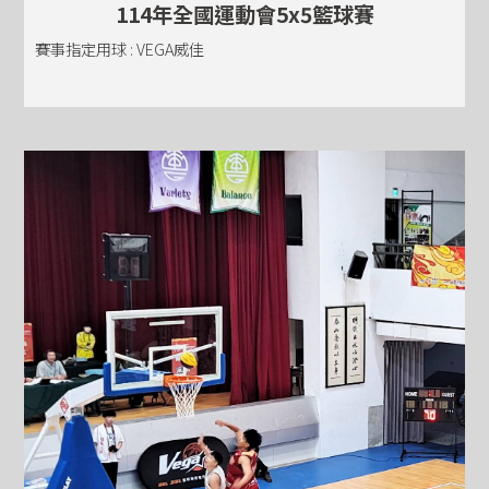
114年全國運動會5x5籃球賽
賽事指定用球 : VEGA威佳