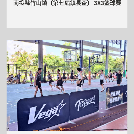
南投縣竹山鎮〔第七屆鎮長盃〕 3X3籃球賽