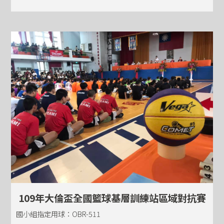
109年大倫盃全國籃球基層訓練站區域對抗賽
國小組指定用球：OBR-511