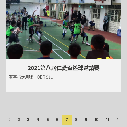
2021第八屆仁愛盃籃球邀請賽
賽事指定用球：OBR-511
〈
2
3
4
5
6
7
8
9
10
11
〉