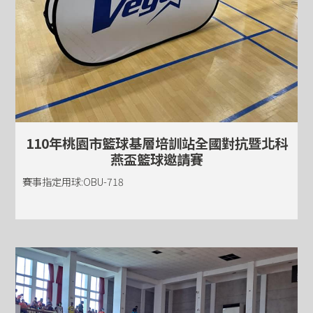
110年桃園市籃球基層培訓站全國對抗暨北科
燕盃籃球邀請賽
賽事指定用球:OBU-718