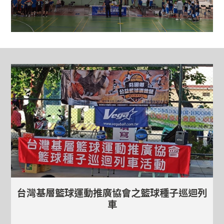
台灣基層籃球運動推廣協會之籃球種子巡迴列
車