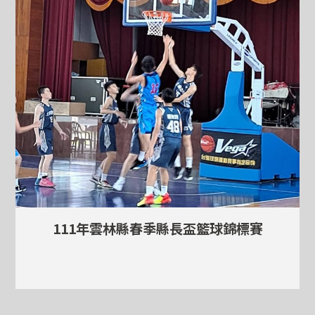
111年雲林縣春季縣長盃籃球錦標賽