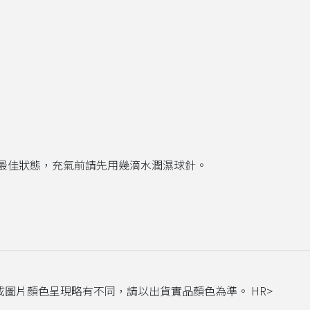
在最佳狀態，充氣前請先用幾滴水潤濕球針。
成圖片顏色呈現略有不同，請以出貨實
品顏色為準。 HR>