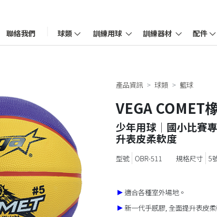
聯絡我們
球類
訓練用球
訓練器材
配件
產品資訊
球類
籃球
VEGA COME
少年用球│國小比賽專
升表皮柔軟度
OBR-511
5
►
適合各種室外場地。
►
新一代手感膠, 全面提升表皮柔