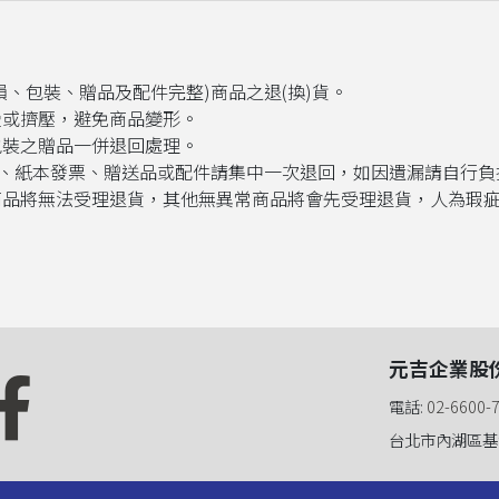
損、包裝
、贈品及配件完整)商品之退(換)貨
。
疊或擠壓，避免商品變形
。
包裝之贈品一併退回處理
。
單、紙本發票
、贈送品或配件請集中一次退回，如因遺漏請自行負
疵商品將無法受理退貨，其他無異常商品將會先受理退貨，人為瑕
元吉企業股
電話:
02-6600-
台北市內湖區基
書社群