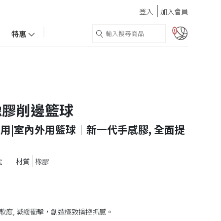
登入
加入會員
0
特惠
T橡膠削邊籃球
用|室內外用籃球│新一代手感膠, 全面提
號
橡膠
軟度, 減緩衝擊，創造極致操控抓感。