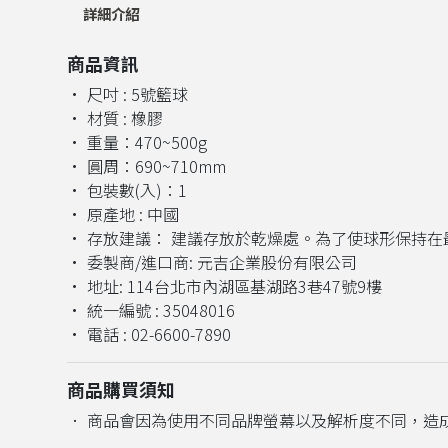
詳細介紹
商品資訊
• 尺吋 : 5號籃球
• 材質 : 橡膠
• 重量：470~500g
• 圓周：690~710mm
• 包裝數(入)：1
• 原產地 : 中國
• 存放建議： 建議存放於乾燥處。為了使球形保持
• 委製商/進口商: 元吉企業股份有限公司
• 地址: 114台北市內湖區基湖路3巷47號9樓
• 統一編號 : 35048016
• 電話 : 02-6600-7890
商品購買須知
． 商品會因為使用不同品牌螢幕以及解析度不同，造