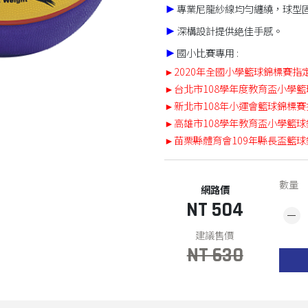
►
專業尼龍紗線均勻纏繞，球型
►
深構設計提供絶佳手感。
►
國小比賽專用 :
►2020年全國小學籃球錦標賽指
►台北市108學年度教育盃小學
►新北市108年小運會籃球錦標賽
►高雄市108學年教育盃小學籃球
►苗栗縣體育會109年縣長盃籃
數量
NT 504
NT 630