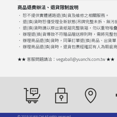
商品退費辦法、退貨限制說明
． 恕不提供實體通路退(換)貨及維修之相關服務
。
．
退(換)貨時
恕僅受理全新狀態(吊牌完整未拆、無污
． 退(換)貨時請以原出貨紙箱完整裝箱，勿以重物堆
． 辦理退(換)貨導致不符贈品贈送原則時，需將完整
． 辦理商品退(換)貨時，同筆訂單退(換)商品、出貨
． 辦理商品退(換)貨時，退貨包裹經確認有人為瑕
★★ 客服問題請洽：vegaball@yuanchi.com.tw ★★
購物說明
隱私權政策
我們的位置
臉
© 2019 YUAN CHI All rights reserved.