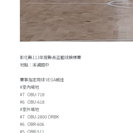
彰化縣113年度縣長盃籃球錦標賽
地點：溪湖國中
賽事指定用球:VEGA威佳
#室內場地
#7 OBU-718
#6 OBU-618
#室外場地
#7 OBU-2800 ORBK
#6 OBR-606
#5 OBR-511