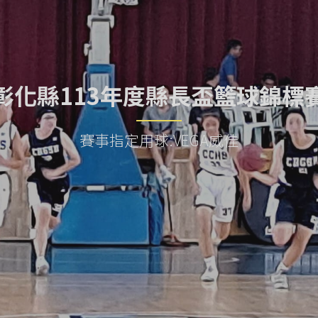
彰化縣113年度縣長盃籃球錦標
賽事指定用球:VEGA威佳