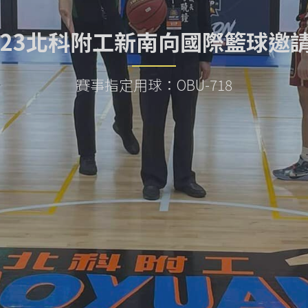
023北科附工新南向國際籃球邀
賽事指定用球：OBU-718