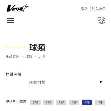
登入
加入會員
0
球類
產品資訊
球類
足球
材質選擇
規格尺寸篩選
7號
6號
5號
4號
3號
1號