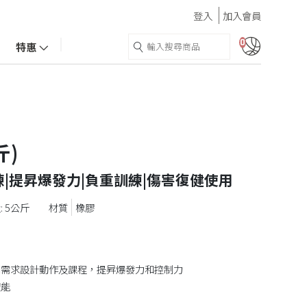
登入
加入會員
0
特惠
斤)
|提昇爆發力|負重訓練|傷害復健使用
: 5公斤
橡膠
同需求設計動作及課程，提昇爆發力和控制力
體能