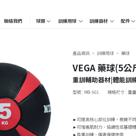
聯絡我們
球類
訓練用球
訓練器材
配件
產品資訊
訓練用球
藥球
VEGA 藥球(5公
重訓輔助器材|體能訓練
MB-501
重量
►可提高核心部位訓練，根據不
►可增進肌耐力、協調性或基礎
►負重訓練、傷害復健使用