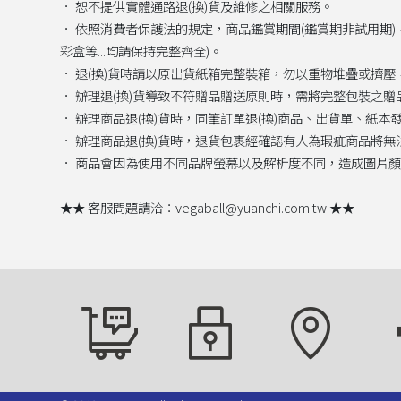
． 恕不提供實體通路退(換)貨及維修之相關服務。
． 依照消費者保護法的規定，商品鑑賞期間(鑑賞期非試用期
彩盒等...均請保持完整齊全)。
． 退(換)貨時請以原出貨紙箱完整裝箱，勿以重物堆疊或擠
． 辦理退(換)貨導致不符贈品贈送原則時，需將完整包裝之
． 辦理商品退(換)貨時，同筆訂單退(換)商品、出貨單、
． 辦理商品退(換)貨時，退貨包裹經確認有人為瑕疵商品將
． 商品會因為使用不同品牌螢幕以及解析度不同，造成圖片
★★ 客服問題請洽：vegaball@yuanchi.com.tw ★★
購物說明
隱私權政策
我們的位置
臉