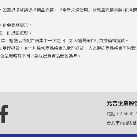
)，如需退換貨請保持商品完整，『全新未經使用』狀態且完整包裝 (包
壓，避免商品變形。
贈品一併退回處理。
紙本發票、贈送品或配件請集中一次退回，如因遺漏請自行負擔補寄運費。
無法受理退貨，其他無異常商品將會先受理退貨，人為瑕疵商品將會再聯
顏色呈現略有不同，請以出貨實品顏色為準。
元吉企業股
電話:
02-6600-
台北市內湖區基
書社群